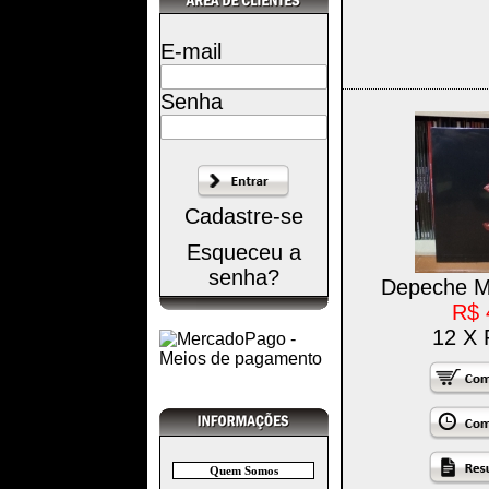
E-mail
Senha
Cadastre-se
Esqueceu a
senha?
Depeche Mo
R$ 
12 X 
Quem Somos