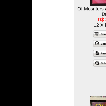
Of Mosnters 
D
R$ 
12 X 