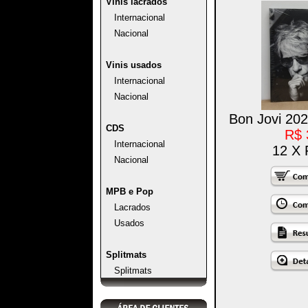
Vinis lacrados
Internacional
Nacional
Vinis usados
Internacional
Nacional
Bon Jovi 202
CDS
R$ 
Internacional
12 X 
Nacional
MPB e Pop
Lacrados
Usados
Splitmats
Splitmats