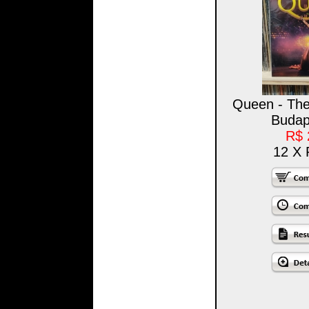
Queen - The 
Budap
R$ 
12 X 