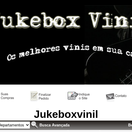
l on-line; Venda LP; Loja LP; Vinis Raros, Venda Vinil antigo,
Jukeboxvinil
Busca Avançada
Be