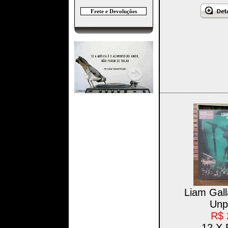
Frete e Devoluções
Liam Gal
Unp
R$ 
12 X 