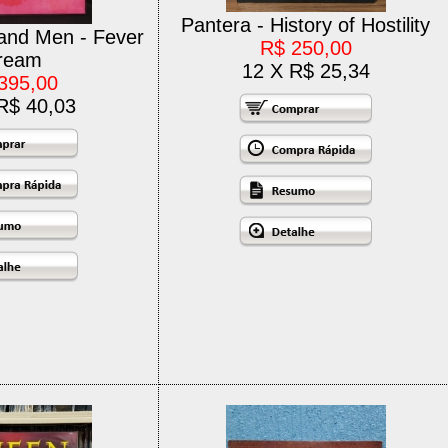
Pantera - History of Hostility
and Men - Fever
R$ 250,00
ream
12 X R$ 25,34
395,00
R$ 40,03