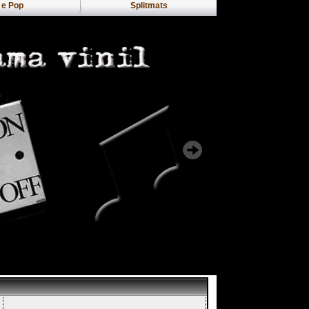
e Pop
Splitmats