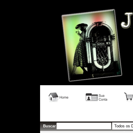
Venda Vinil; venda vinis rock; Loja vinil; Vinil Rock; Venda vini
Buscar