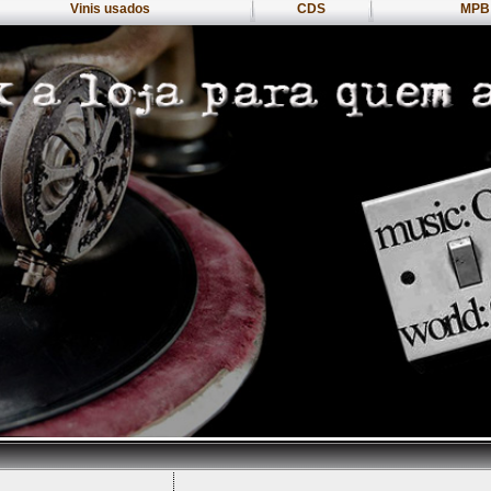
Vinis usados
CDS
MPB 