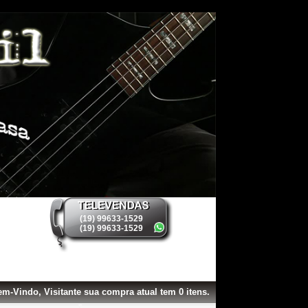
(19) 99633-1529
(19) 99633-1529
m-Vindo, Visitante
sua compra atual tem
0
itens.