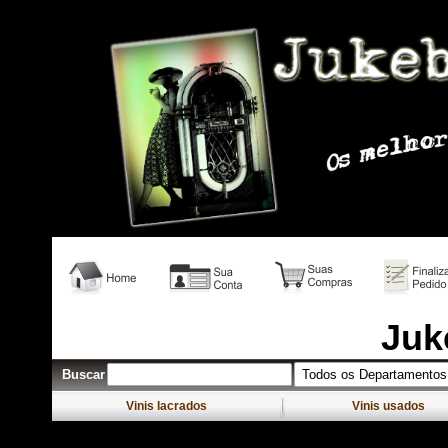
Venda Vinil; venda vinis rock; Loja vinil; Vinil Rock; Venda vini
Juk
Buscar
Vinis lacrados
Vinis usados