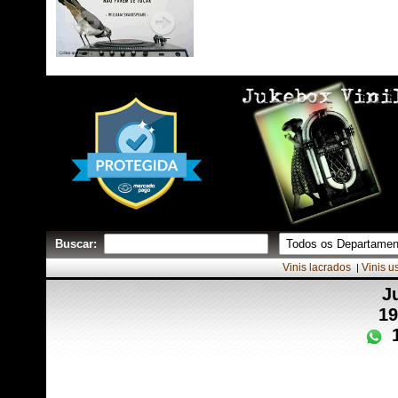
Buscar:
Vinis lacrados
Vinis u
|
J
19
1