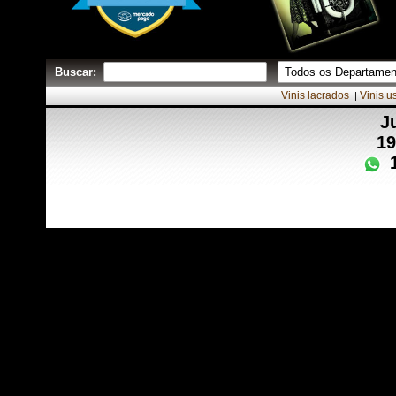
Buscar:
Vinis lacrados
Vinis u
|
J
19
1
Desenvo