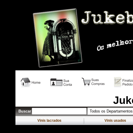
Venda Vinil; venda vinis rock; Loja vinil; Vinil Rock; Venda vini
Juk
Buscar
Vinis lacrados
Vinis usados